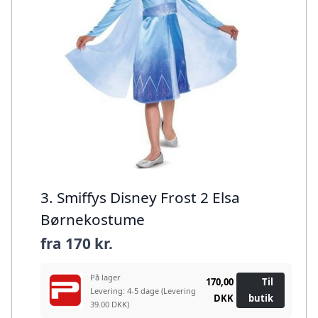
3. Smiffys Disney Frost 2 Elsa
Børnekostume
fra
170 kr.
På lager
170,00
Til
Levering: 4-5 dage
(Levering
DKK
butik
39.00 DKK)