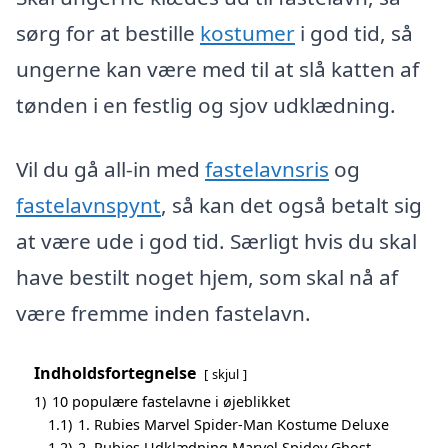
sørg for at bestille
kostumer
i god tid, så
ungerne kan være med til at slå katten af
tønden i en festlig og sjov udklædning.
Vil du gå all-in med
fastelavnsris
og
fastelavnspynt
, så kan det også betalt sig
at være ude i god tid. Særligt hvis du skal
have bestilt noget hjem, som skal nå af
være fremme inden fastelavn.
Indholdsfortegnelse
skjul
1)
10 populære fastelavne i øjeblikket
1.1)
1. Rubies Marvel Spider-Man Kostume Deluxe
1.2)
2. Rubies Udklædning Marvel Spidey Ghost