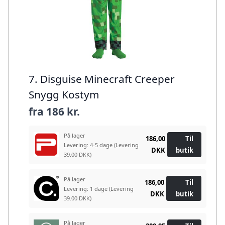
7. Disguise Minecraft Creeper
Snygg Kostym
fra
186 kr.
På lager
186,00
Til
Levering: 4-5 dage
(Levering
DKK
butik
39.00 DKK)
På lager
186,00
Til
Levering: 1 dage
(Levering
DKK
butik
39.00 DKK)
På lager