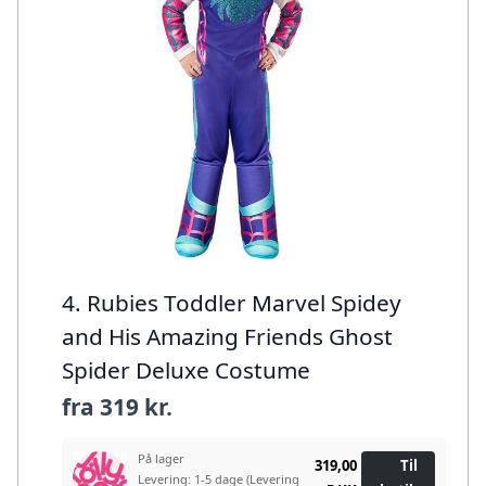
4. Rubies Toddler Marvel Spidey
and His Amazing Friends Ghost
Spider Deluxe Costume
fra
319 kr.
På lager
319,00
Til
Levering: 1-5 dage
(Levering