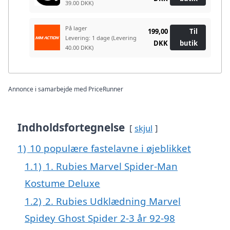
39.00 DKK)
På lager
199,00
Til
Levering: 1 dage
(Levering
DKK
butik
40.00 DKK)
Annonce i samarbejde med PriceRunner
Indholdsfortegnelse
skjul
1)
10 populære fastelavne i øjeblikket
1.1)
1. Rubies Marvel Spider-Man
Kostume Deluxe
1.2)
2. Rubies Udklædning Marvel
Spidey Ghost Spider 2-3 år 92-98