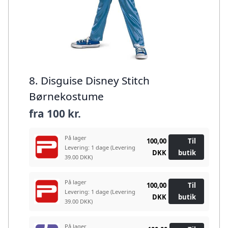
8. Disguise Disney Stitch
Børnekostume
fra
100 kr.
På lager
100,00
Til
Levering: 1 dage
(Levering
DKK
butik
39.00 DKK)
På lager
100,00
Til
Levering: 1 dage
(Levering
DKK
butik
39.00 DKK)
På lager