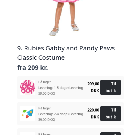
9. Rubies Gabby and Pandy Paws
Classic Costume
fra
209 kr.
På lager
209,00
Til
Levering: 1-5 dage
(Levering
DKK
butik
59.00 DKK)
På lager
220,00
Til
Levering: 2-4 dage
(Levering
DKK
butik
39.00 DKK)
På lager