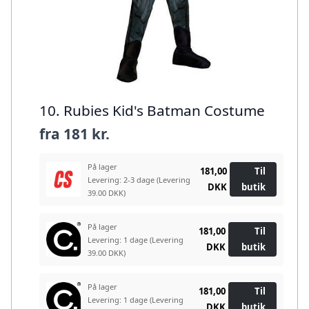
10. Rubies Kid's Batman Costume
fra
181 kr.
På lager
181,00
Til
Levering: 2-3 dage
(Levering
DKK
butik
39.00 DKK)
På lager
181,00
Til
Levering: 1 dage
(Levering
DKK
butik
39.00 DKK)
På lager
181,00
Til
Levering: 1 dage
(Levering
DKK
butik